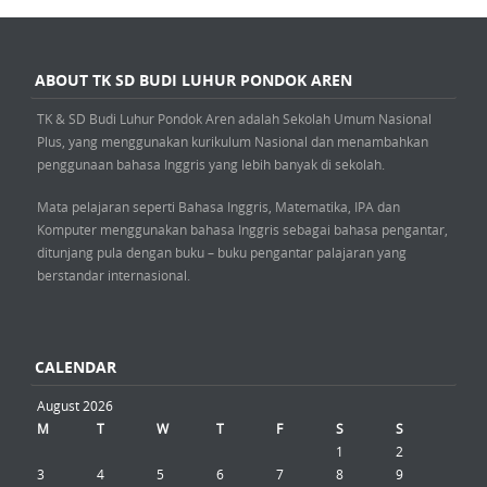
ABOUT TK SD BUDI LUHUR PONDOK AREN
TK & SD Budi Luhur Pondok Aren adalah Sekolah Umum Nasional
Plus, yang menggunakan kurikulum Nasional dan menambahkan
penggunaan bahasa Inggris yang lebih banyak di sekolah.
Mata pelajaran seperti Bahasa Inggris, Matematika, IPA dan
Komputer menggunakan bahasa Inggris sebagai bahasa pengantar,
ditunjang pula dengan buku – buku pengantar palajaran yang
berstandar internasional.
CALENDAR
August 2026
M
T
W
T
F
S
S
1
2
3
4
5
6
7
8
9