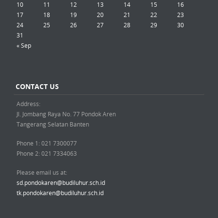
10
11
12
13
14
15
16
17
18
19
20
21
22
23
24
25
26
27
28
29
30
31
« Sep
CONTACT US
Address:
Jl. Jombang Raya No. 77 Pondok Aren
Tangerang Selatan Banten
Phone 1: 021 7300077
Phone 2: 021 7334063
Please email us at:
sd.pondokaren@budiluhur.sch.id
tk.pondokaren@budiluhur.sch.id